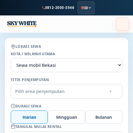
ke
0812-2000-3546
ID
konten
utama
LOKASI SEWA
KOTA / WILAYAH UTAMA
TITIK PENJEMPUTAN
Pilih area penjemputan
▾
DURASI SEWA
Harian
Mingguan
Bulanan
TANGGAL MULAI RENTAL