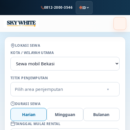
ke
0812-2000-3546
ID
konten
utama
LOKASI SEWA
KOTA / WILAYAH UTAMA
TITIK PENJEMPUTAN
Pilih area penjemputan
▾
DURASI SEWA
Harian
Mingguan
Bulanan
TANGGAL MULAI RENTAL