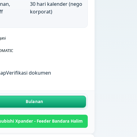
anan,
30 hari kalender (nego
ff
korporat)
gasi
OMATIC
kap
Verifikasi dokumen
Bulanan
ubishi Xpander - Feeder Bandara Halim