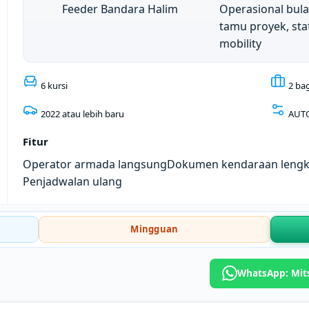
Feeder Bandara Halim
Operasional bul
tamu proyek, sta
mobility
6 kursi
2 ba
2022 atau lebih baru
AUT
Fitur
Operator armada langsung
Dokumen kendaraan leng
Penjadwalan ulang
Mingguan
WhatsApp: Mits