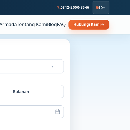
0812-2000-3546
ID
Armada
Tentang Kami
Blog
FAQ
Hubungi Kami
▾
Bulanan