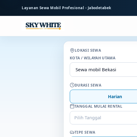
ke
Layanan Sewa Mobil Profesional - Jabodetabek
konten
utama
LOKASI SEWA
KOTA / WILAYAH UTAMA
DURASI SEWA
Harian
TANGGAL MULAI RENTAL
Pilih Tanggal
TIPE SEWA