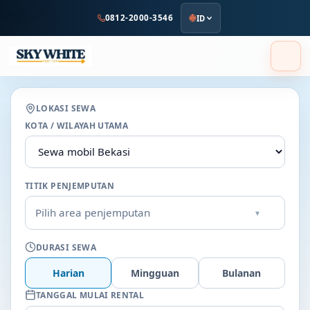
ke
0812-2000-3546
ID
konten
utama
LOKASI SEWA
KOTA / WILAYAH UTAMA
TITIK PENJEMPUTAN
Pilih area penjemputan
▾
DURASI SEWA
Harian
Mingguan
Bulanan
TANGGAL MULAI RENTAL