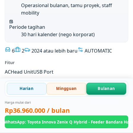
Operasional bulanan, tamu proyek, staff
mobility
Periode tagihan
30 hari kalender (nego korporat)
6
2
2024 atau lebih baru
AUTOMATIC
Fitur
AC
Head Unit
USB Port
Harian
Mingguan
Bulanan
Harga mulai dari
Rp36.960.000
/ bulan
WhatsApp: Toyota Innova Zenix Q Hybrid - Feeder Bandara Hal