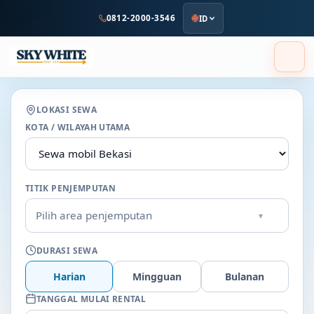
ke
0812-2000-3546
ID
konten
utama
LOKASI SEWA
KOTA / WILAYAH UTAMA
TITIK PENJEMPUTAN
Pilih area penjemputan
▾
DURASI SEWA
Harian
Mingguan
Bulanan
TANGGAL MULAI RENTAL