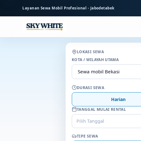
ke
Layanan Sewa Mobil Profesional - Jabodetabek
konten
utama
LOKASI SEWA
KOTA / WILAYAH UTAMA
DURASI SEWA
Harian
TANGGAL MULAI RENTAL
Pilih Tanggal
TIPE SEWA