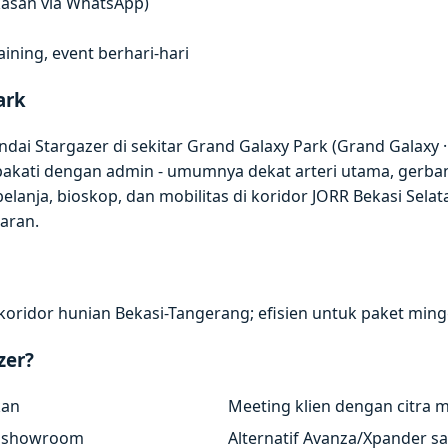
gkasan via WhatsApp)
ning, event berhari-hari
ark
dai Stargazer di sekitar Grand Galaxy Park (Grand Galaxy 
sepakati dengan admin - umumnya dekat arteri utama, gerba
lanja, bioskop, dan mobilitas di koridor JORR Bekasi Selat
aran.
koridor hunian Bekasi-Tangerang; efisien untuk paket ming
zer?
kan
Meeting klien dengan citra 
/ showroom
Alternatif Avanza/Xpander sa