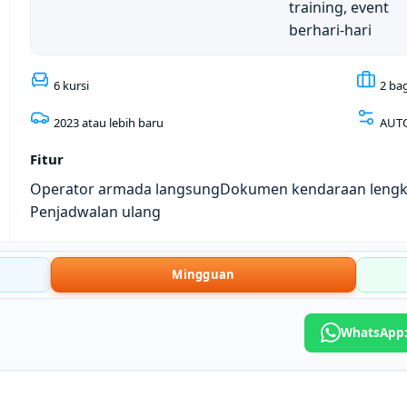
training, event
berhari-hari
6 kursi
2 ba
2023 atau lebih baru
AUT
Fitur
Operator armada langsung
Dokumen kendaraan leng
Penjadwalan ulang
Mingguan
WhatsApp: 