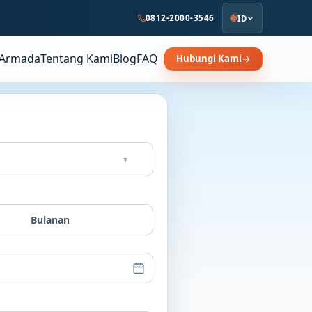
0812-2000-3546
ID
Armada
Tentang Kami
Blog
FAQ
Hubungi Kami
▾
Bulanan