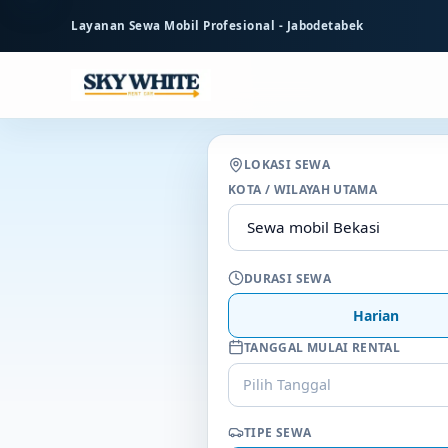
ke
Layanan Sewa Mobil Profesional - Jabodetabek
konten
utama
LOKASI SEWA
KOTA / WILAYAH UTAMA
DURASI SEWA
Harian
TANGGAL MULAI RENTAL
Pilih Tanggal
TIPE SEWA