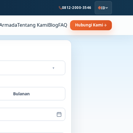
0812-2000-3546
ID
Armada
Tentang Kami
Blog
FAQ
Hubungi Kami
▾
Bulanan