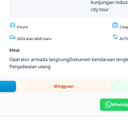
kunjungan indust
city tour
6 kursi
2 ba
2024 atau lebih baru
AUT
Fitur
Operator armada langsung
Dokumen kendaraan leng
Penjadwalan ulang
Mingguan
WhatsAp