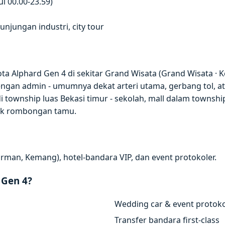
l 00.00-23.59)
jungan industri, city tour
a Alphard Gen 4 di sekitar Grand Wisata (Grand Wisata · K
dengan admin - umumnya dekat arteri utama, gerbang tol, 
 township luas Bekasi timur - sekolah, mall dalam township,
tuk rombongan tamu.
rman, Kemang), hotel-bandara VIP, dan event protokoler.
 Gen 4?
Wedding car & event protoko
Transfer bandara first-class