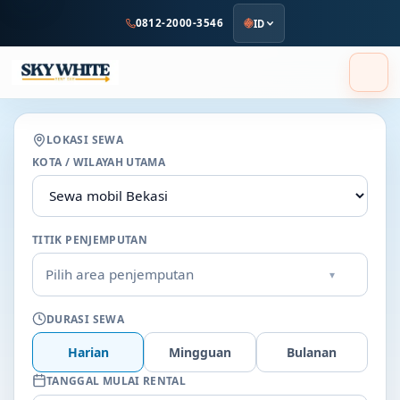
ke
0812-2000-3546
ID
konten
utama
LOKASI SEWA
KOTA / WILAYAH UTAMA
TITIK PENJEMPUTAN
Pilih area penjemputan
▾
DURASI SEWA
Harian
Mingguan
Bulanan
TANGGAL MULAI RENTAL