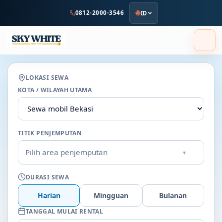
ke
0812-2000-3546
ID
konten
utama
LOKASI SEWA
KOTA / WILAYAH UTAMA
TITIK PENJEMPUTAN
Pilih area penjemputan
▾
DURASI SEWA
Harian
Mingguan
Bulanan
TANGGAL MULAI RENTAL