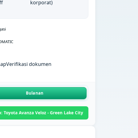
ff
korporat)
gasi
OMATIC
kap
Verifikasi dokumen
Bulanan
 Toyota Avanza Veloz - Green Lake City