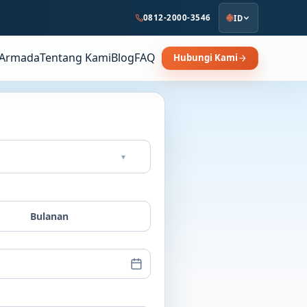
0812-2000-3546
ID
Armada
Tentang Kami
Blog
FAQ
Hubungi Kami
▾
Bulanan