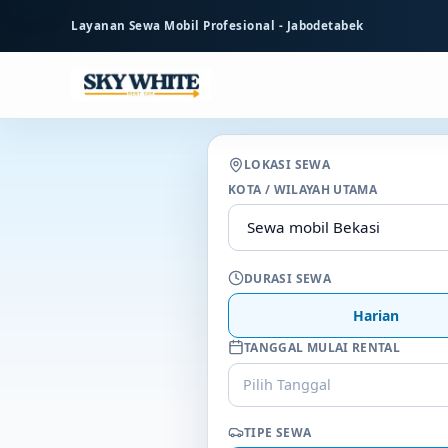
ke
Layanan Sewa Mobil Profesional - Jabodetabek
konten
utama
LOKASI SEWA
KOTA / WILAYAH UTAMA
DURASI SEWA
Harian
TANGGAL MULAI RENTAL
Pilih Tanggal
TIPE SEWA