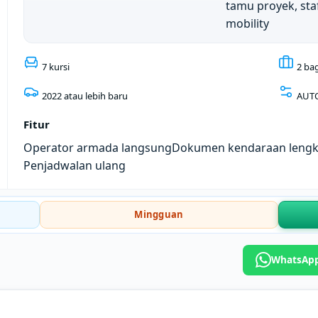
tamu proyek, sta
mobility
7 kursi
2 ba
2022 atau lebih baru
AUT
Fitur
Operator armada langsung
Dokumen kendaraan leng
Penjadwalan ulang
Mingguan
WhatsApp: