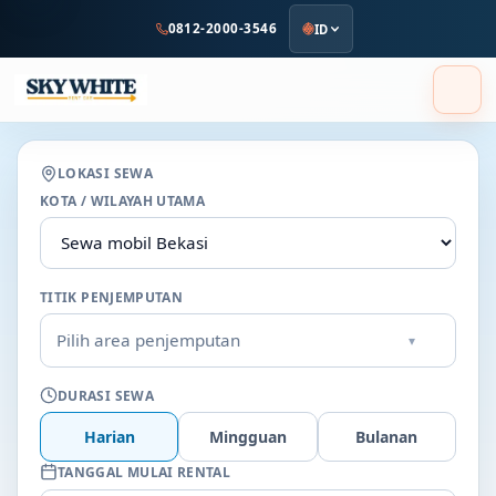
ke
0812-2000-3546
ID
konten
utama
LOKASI SEWA
KOTA / WILAYAH UTAMA
TITIK PENJEMPUTAN
Pilih area penjemputan
▾
DURASI SEWA
Harian
Mingguan
Bulanan
TANGGAL MULAI RENTAL