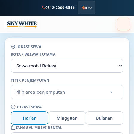
ke
0812-2000-3546
ID
konten
utama
LOKASI SEWA
KOTA / WILAYAH UTAMA
TITIK PENJEMPUTAN
Pilih area penjemputan
▾
DURASI SEWA
Harian
Mingguan
Bulanan
TANGGAL MULAI RENTAL