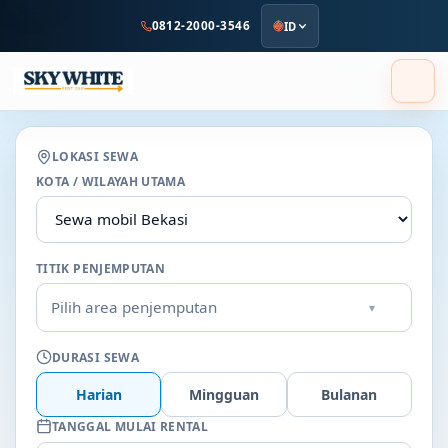
ke
0812-2000-3546
ID
konten
utama
LOKASI SEWA
KOTA / WILAYAH UTAMA
TITIK PENJEMPUTAN
Pilih area penjemputan
▾
DURASI SEWA
Harian
Mingguan
Bulanan
TANGGAL MULAI RENTAL