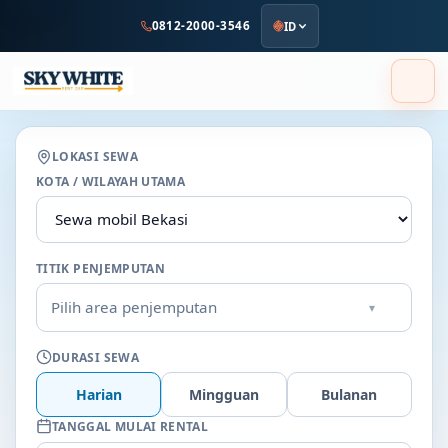
ke
0812-2000-3546
ID
konten
utama
LOKASI SEWA
KOTA / WILAYAH UTAMA
TITIK PENJEMPUTAN
Pilih area penjemputan
▾
DURASI SEWA
Harian
Mingguan
Bulanan
TANGGAL MULAI RENTAL