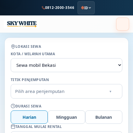
ke
0812-2000-3546
ID
konten
utama
LOKASI SEWA
KOTA / WILAYAH UTAMA
TITIK PENJEMPUTAN
Pilih area penjemputan
▾
DURASI SEWA
Harian
Mingguan
Bulanan
TANGGAL MULAI RENTAL