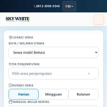
ke
0812-2000-3546
ID
konten
utama
LOKASI SEWA
KOTA / WILAYAH UTAMA
TITIK PENJEMPUTAN
Pilih area penjemputan
▾
DURASI SEWA
Harian
Mingguan
Bulanan
TANGGAL MULAI RENTAL