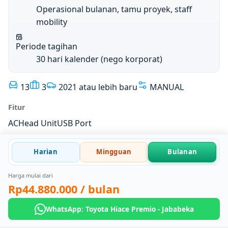
Operasional bulanan, tamu proyek, staff
mobility
Periode tagihan
30 hari kalender (nego korporat)
13
3
2021 atau lebih baru
MANUAL
Fitur
AC
Head Unit
USB Port
Harian
Mingguan
Bulanan
Harga mulai dari
Rp44.880.000
/ bulan
WhatsApp: Toyota Hiace Premio - Jababeka