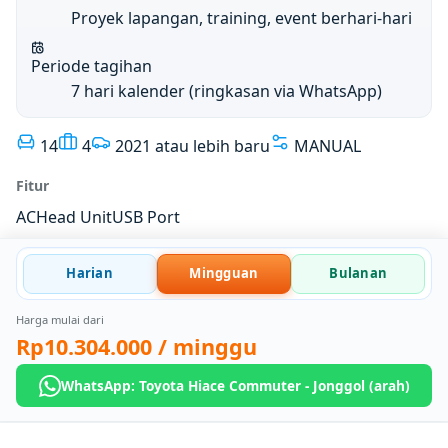
Proyek lapangan, training, event berhari-hari
Periode tagihan
7 hari kalender (ringkasan via WhatsApp)
14
4
2021 atau lebih baru
MANUAL
Fitur
AC
Head Unit
USB Port
Harian
Mingguan
Bulanan
Harga mulai dari
Rp10.304.000
/ minggu
WhatsApp: Toyota Hiace Commuter - Jonggol (arah)