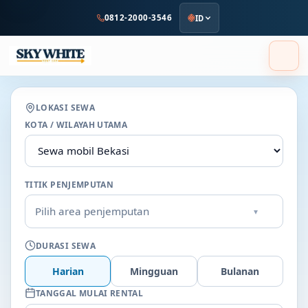
ke
0812-2000-3546
ID
konten
utama
LOKASI SEWA
KOTA / WILAYAH UTAMA
TITIK PENJEMPUTAN
Pilih area penjemputan
▾
DURASI SEWA
Harian
Mingguan
Bulanan
TANGGAL MULAI RENTAL