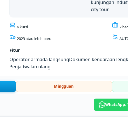
kunjungan indust
city tour
6 kursi
2 ba
2023 atau lebih baru
AUT
Fitur
Operator armada langsung
Dokumen kendaraan leng
Penjadwalan ulang
Mingguan
WhatsApp: T