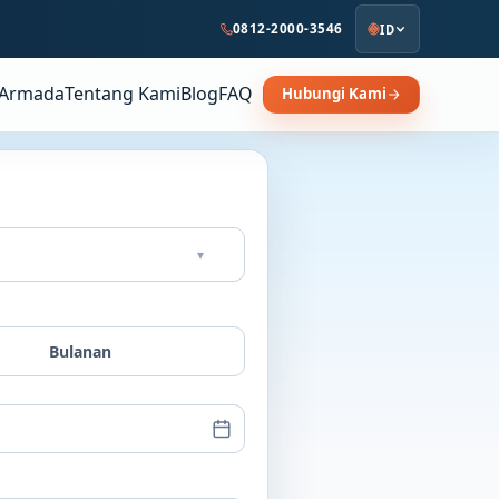
0812-2000-3546
ID
Armada
Tentang Kami
Blog
FAQ
Hubungi Kami
▾
Bulanan