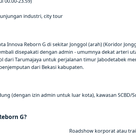
l 00.00-23.59)
jungan industri, city tour
a Innova Reborn G di sekitar Jonggol (arah) (Koridor Jong
kembali disepakati dengan admin - umumnya dekat arteri ut
l dari Tarumajaya untuk perjalanan timur Jabodetabek men
 penjemputan dari Bekasi kabupaten.
andung (dengan izin admin untuk luar kota), kawasan SCBD/S
Reborn G?
Roadshow korporat atau trai