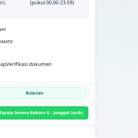
ri,
(pukul 00.00-23.59)
gasi
OMATIC
kap
Verifikasi dokumen
Bulanan
oyota Innova Reborn G - Jonggol (arah)