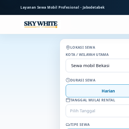
ke
Layanan Sewa Mobil Profesional - Jabodetabek
konten
utama
LOKASI SEWA
KOTA / WILAYAH UTAMA
DURASI SEWA
Harian
TANGGAL MULAI RENTAL
Pilih Tanggal
TIPE SEWA