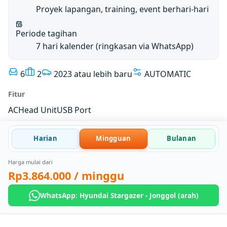
Proyek lapangan, training, event berhari-hari
Periode tagihan
7 hari kalender (ringkasan via WhatsApp)
6
2
2023 atau lebih baru
AUTOMATIC
Fitur
AC
Head Unit
USB Port
Harian
Mingguan
Bulanan
Harga mulai dari
Rp3.864.000
/ minggu
WhatsApp: Hyundai Stargazer - Jonggol (arah)