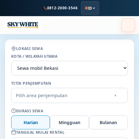
ke
0812-2000-3546
ID
konten
utama
LOKASI SEWA
KOTA / WILAYAH UTAMA
TITIK PENJEMPUTAN
Pilih area penjemputan
▾
DURASI SEWA
Harian
Mingguan
Bulanan
TANGGAL MULAI RENTAL