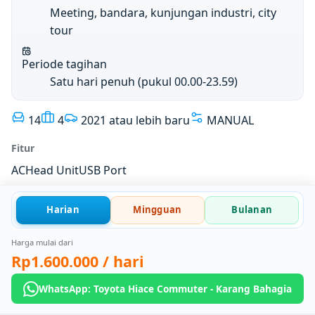
Meeting, bandara, kunjungan industri, city
tour
Periode tagihan
Satu hari penuh (pukul 00.00-23.59)
14
4
2021 atau lebih baru
MANUAL
Fitur
AC
Head Unit
USB Port
Harian
Mingguan
Bulanan
Harga mulai dari
Rp1.600.000
/ hari
WhatsApp: Toyota Hiace Commuter - Karang Bahagia