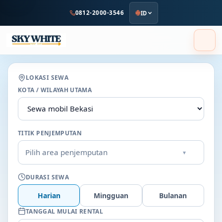
ke
0812-2000-3546
ID
konten
utama
LOKASI SEWA
KOTA / WILAYAH UTAMA
TITIK PENJEMPUTAN
Pilih area penjemputan
▾
DURASI SEWA
Harian
Mingguan
Bulanan
TANGGAL MULAI RENTAL