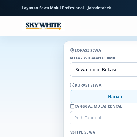
ke
Layanan Sewa Mobil Profesional - Jabodetabek
konten
utama
LOKASI SEWA
KOTA / WILAYAH UTAMA
DURASI SEWA
Harian
TANGGAL MULAI RENTAL
Pilih Tanggal
TIPE SEWA