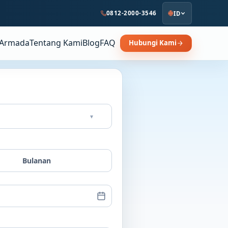
0812-2000-3546
ID
Armada
Tentang Kami
Blog
FAQ
Hubungi Kami
▾
Bulanan