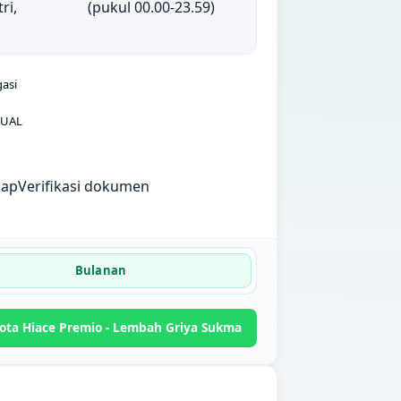
ri,
(pukul 00.00-23.59)
gasi
UAL
kap
Verifikasi dokumen
Bulanan
ota Hiace Premio - Lembah Griya Sukma