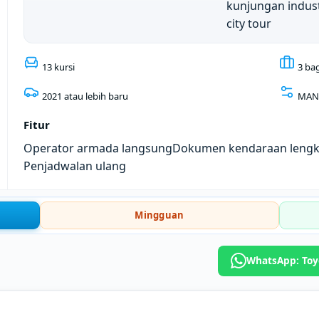
kunjungan indust
city tour
13 kursi
3 ba
2021 atau lebih baru
MAN
Fitur
Operator armada langsung
Dokumen kendaraan leng
Penjadwalan ulang
Mingguan
WhatsApp: Toy