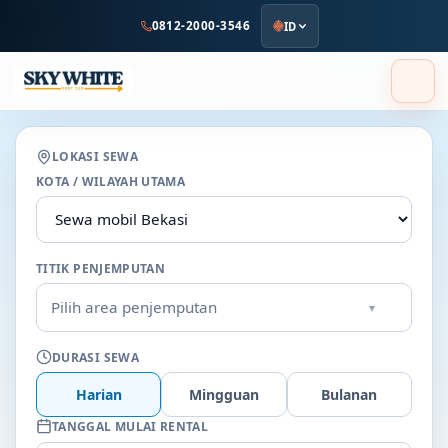
ke
0812-2000-3546
ID
konten
utama
LOKASI SEWA
KOTA / WILAYAH UTAMA
TITIK PENJEMPUTAN
Pilih area penjemputan
▾
DURASI SEWA
Harian
Mingguan
Bulanan
TANGGAL MULAI RENTAL