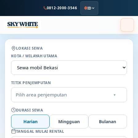
ke
0812-2000-3546
ID
konten
utama
LOKASI SEWA
KOTA / WILAYAH UTAMA
TITIK PENJEMPUTAN
Pilih area penjemputan
▾
DURASI SEWA
Harian
Mingguan
Bulanan
TANGGAL MULAI RENTAL