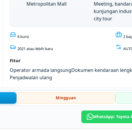
Metropolitan Mall
Meeting, bandar
kunjungan indust
city tour
6 kursi
2 ba
2021 atau lebih baru
AUT
Fitur
Operator armada langsung
Dokumen kendaraan leng
Penjadwalan ulang
Mingguan
WhatsApp: Toyota A