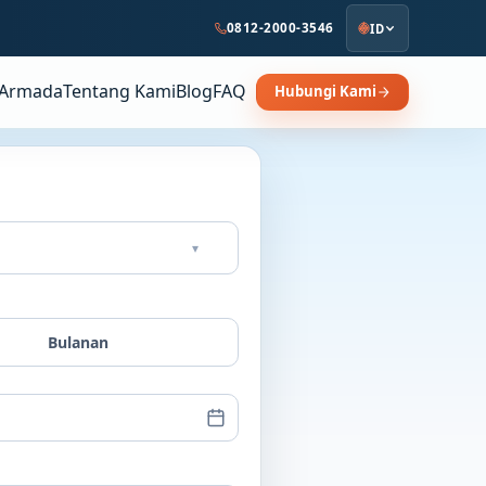
0812-2000-3546
ID
Armada
Tentang Kami
Blog
FAQ
Hubungi Kami
▾
Bulanan