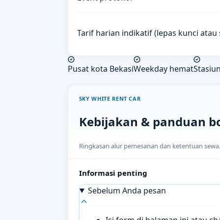
Tarif harian indikatif (lepas kunci ata
Pusat kota Bekasi
Weekday hemat
Stasiu
SKY WHITE RENT CAR
Kebijakan & panduan b
Ringkasan alur pemesanan dan ketentuan sewa. H
Informasi penting
Sebelum Anda pesan
Isi form di halaman ini atau 