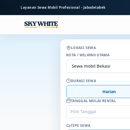
ke
Layanan Sewa Mobil Profesional - Jabodetabek
konten
utama
LOKASI SEWA
KOTA / WILAYAH UTAMA
DURASI SEWA
Harian
TANGGAL MULAI RENTAL
Pilih Tanggal
TIPE SEWA