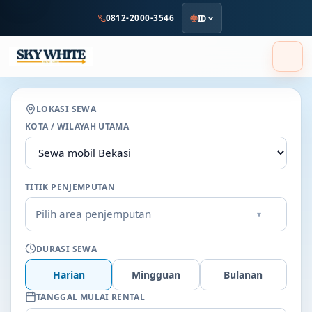
ke
0812-2000-3546
ID
konten
utama
LOKASI SEWA
KOTA / WILAYAH UTAMA
TITIK PENJEMPUTAN
Pilih area penjemputan
▾
DURASI SEWA
Harian
Mingguan
Bulanan
TANGGAL MULAI RENTAL