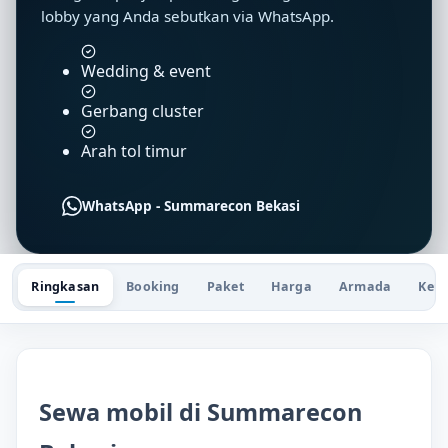
lobby yang Anda sebutkan via WhatsApp.
Wedding & event
Gerbang cluster
Arah tol timur
WhatsApp - Summarecon Bekasi
Ringkasan
Booking
Paket
Harga
Armada
Keu
Sewa mobil di Summarecon