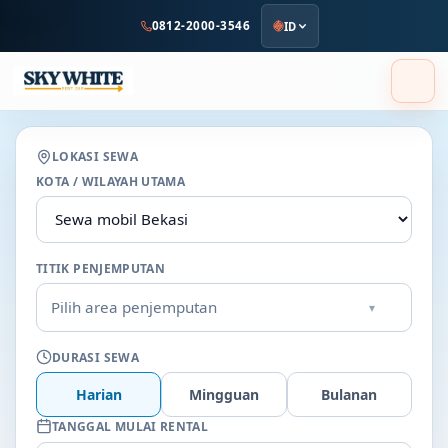
ke
0812-2000-3546
ID
konten
utama
LOKASI SEWA
KOTA / WILAYAH UTAMA
TITIK PENJEMPUTAN
Pilih area penjemputan
▾
DURASI SEWA
Harian
Mingguan
Bulanan
TANGGAL MULAI RENTAL