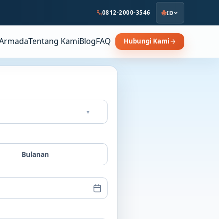
0812-2000-3546
ID
Armada
Tentang Kami
Blog
FAQ
Hubungi Kami
▾
Bulanan