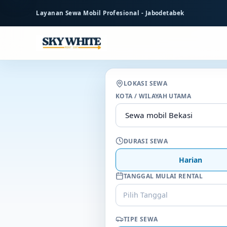
ke
Layanan Sewa Mobil Profesional - Jabodetabek
konten
utama
LOKASI SEWA
KOTA / WILAYAH UTAMA
DURASI SEWA
Harian
TANGGAL MULAI RENTAL
Pilih Tanggal
TIPE SEWA