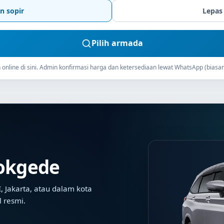
n sopir
Lepas
Pilih armada
online di sini. Admin konfirmasi harga dan ketersediaan lewat WhatsApp (biasan
dokgede
 Jakarta, atau dalam kota
l resmi.