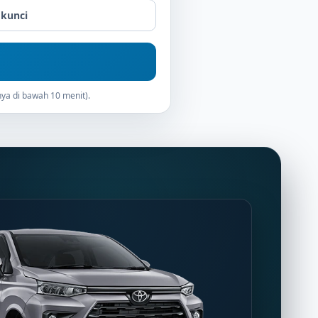
 kunci
ya di bawah 10 menit).