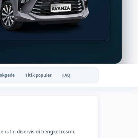
dokgede
Titik populer
FAQ
 rutin diservis di bengkel resmi.