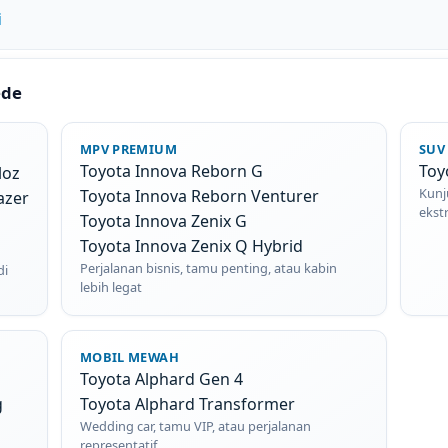
i
ede
MPV PREMIUM
SUV
Toyota Innova Reborn G
Toy
loz
Kunj
Toyota Innova Reborn Venturer
azer
ekst
Toyota Innova Zenix G
Toyota Innova Zenix Q Hybrid
Perjalanan bisnis, tamu penting, atau kabin
di
lebih legat
MOBIL MEWAH
Toyota Alphard Gen 4
g
Toyota Alphard Transformer
Wedding car, tamu VIP, atau perjalanan
representatif