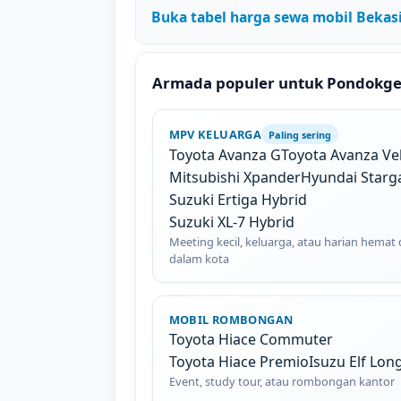
Buka tabel harga sewa mobil Bekas
Armada populer untuk Pondokg
MPV KELUARGA
Paling sering
Toyota Avanza G
Toyota Avanza Ve
Mitsubishi Xpander
Hyundai Starg
Suzuki Ertiga Hybrid
Suzuki XL-7 Hybrid
Meeting kecil, keluarga, atau harian hemat 
dalam kota
MOBIL ROMBONGAN
Toyota Hiace Commuter
Toyota Hiace Premio
Isuzu Elf Lon
Event, study tour, atau rombongan kantor