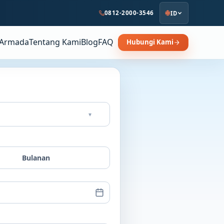
0812-2000-3546
ID
Armada
Tentang Kami
Blog
FAQ
Hubungi Kami
▾
Bulanan