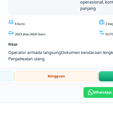
operasional, kon
panjang
6 kursi
2 ba
2023 atau lebih baru
AUT
Fitur
Operator armada langsung
Dokumen kendaraan leng
Penjadwalan ulang
Mingguan
WhatsApp: 