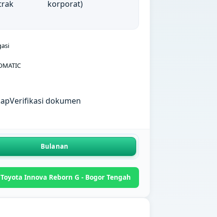
trak
korporat)
gasi
OMATIC
kap
Verifikasi dokumen
Bulanan
Toyota Innova Reborn G - Bogor Tengah