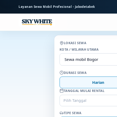
ke
Layanan Sewa Mobil Profesional - Jabodetabek
konten
utama
LOKASI SEWA
KOTA / WILAYAH UTAMA
DURASI SEWA
Harian
TANGGAL MULAI RENTAL
Pilih Tanggal
TIPE SEWA