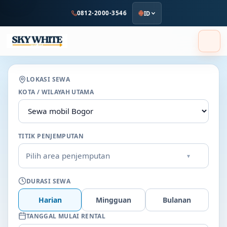
ke
0812-2000-3546
ID
konten
utama
LOKASI SEWA
KOTA / WILAYAH UTAMA
TITIK PENJEMPUTAN
Pilih area penjemputan
▾
DURASI SEWA
Harian
Mingguan
Bulanan
TANGGAL MULAI RENTAL