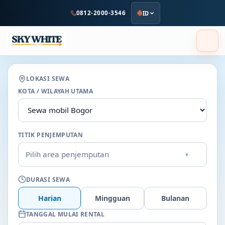
ke
0812-2000-3546
ID
konten
utama
LOKASI SEWA
KOTA / WILAYAH UTAMA
TITIK PENJEMPUTAN
Pilih area penjemputan
▾
DURASI SEWA
Harian
Mingguan
Bulanan
TANGGAL MULAI RENTAL