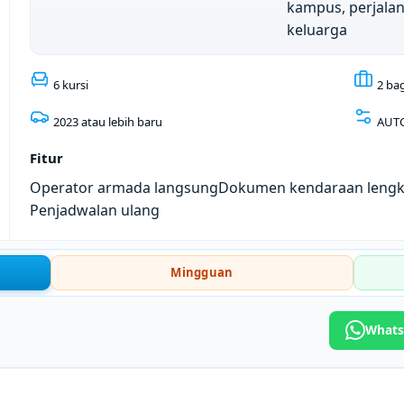
kampus, perjala
keluarga
6 kursi
2 ba
2023 atau lebih baru
AUT
Fitur
Operator armada langsung
Dokumen kendaraan leng
Penjadwalan ulang
Mingguan
Whats