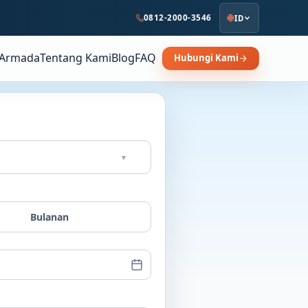
0812-2000-3546
ID
Armada
Tentang Kami
Blog
FAQ
Hubungi Kami
▾
Bulanan