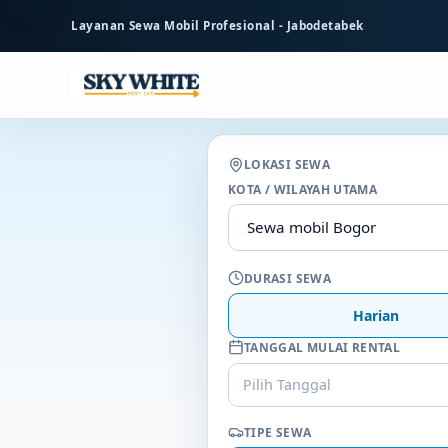
ke
Layanan Sewa Mobil Profesional - Jabodetabek
konten
utama
LOKASI SEWA
KOTA / WILAYAH UTAMA
DURASI SEWA
Harian
TANGGAL MULAI RENTAL
Pilih Tanggal
TIPE SEWA