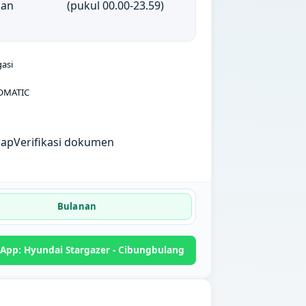
nan
(pukul 00.00-23.59)
gasi
OMATIC
kap
Verifikasi dokumen
Bulanan
App: Hyundai Stargazer - Cibungbulang