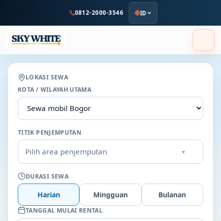
ke
0812-2000-3546
ID
konten
utama
LOKASI SEWA
KOTA / WILAYAH UTAMA
TITIK PENJEMPUTAN
Pilih area penjemputan
▾
DURASI SEWA
Harian
Mingguan
Bulanan
TANGGAL MULAI RENTAL