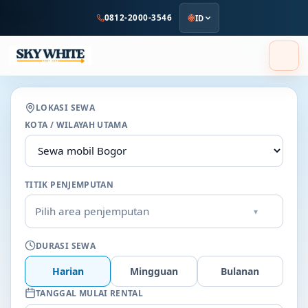
ke
0812-2000-3546
ID
konten
utama
LOKASI SEWA
KOTA / WILAYAH UTAMA
TITIK PENJEMPUTAN
Pilih area penjemputan
▾
DURASI SEWA
Harian
Mingguan
Bulanan
TANGGAL MULAI RENTAL