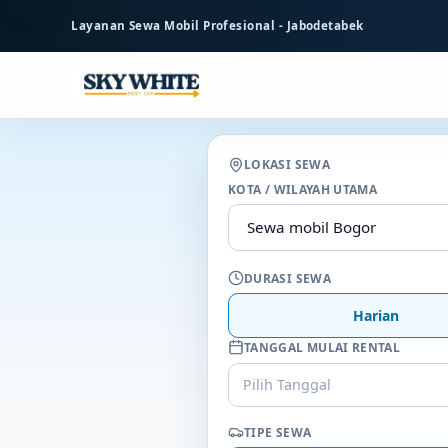
ke
Layanan Sewa Mobil Profesional - Jabodetabek
konten
utama
LOKASI SEWA
KOTA / WILAYAH UTAMA
DURASI SEWA
Harian
TANGGAL MULAI RENTAL
Pilih Tanggal
TIPE SEWA