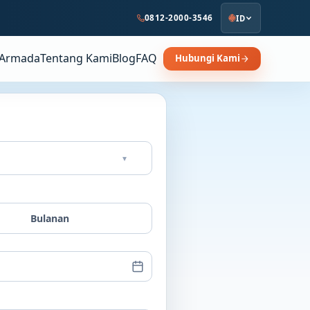
0812-2000-3546
ID
Armada
Tentang Kami
Blog
FAQ
Hubungi Kami
▾
Bulanan