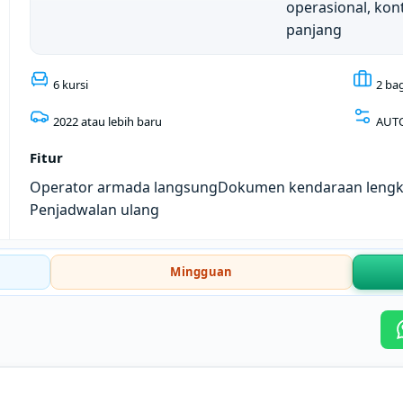
operasional, kon
panjang
6 kursi
2 ba
2022 atau lebih baru
AUT
Fitur
Operator armada langsung
Dokumen kendaraan leng
Penjadwalan ulang
Mingguan