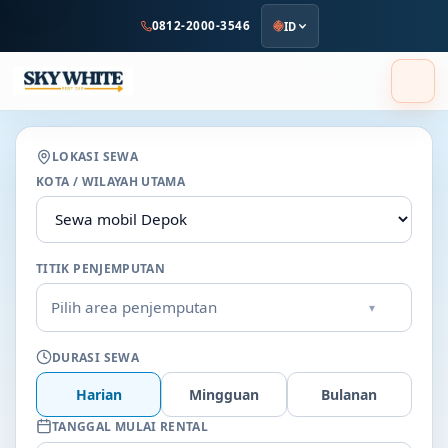
ke
0812-2000-3546
ID
konten
utama
LOKASI SEWA
KOTA / WILAYAH UTAMA
TITIK PENJEMPUTAN
Pilih area penjemputan
▾
DURASI SEWA
Harian
Mingguan
Bulanan
TANGGAL MULAI RENTAL