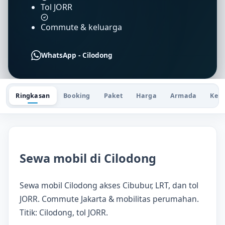
Tol JORR
Commute & keluarga
WhatsApp - Cilodong
Ringkasan
Booking
Paket
Harga
Armada
Keu
Sewa mobil di Cilodong
Sewa mobil Cilodong akses Cibubur, LRT, dan tol
JORR. Commute Jakarta & mobilitas perumahan.
Titik: Cilodong, tol JORR.