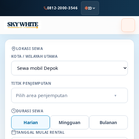
ke
0812-2000-3546
ID
konten
utama
LOKASI SEWA
KOTA / WILAYAH UTAMA
TITIK PENJEMPUTAN
Pilih area penjemputan
▾
DURASI SEWA
Harian
Mingguan
Bulanan
TANGGAL MULAI RENTAL