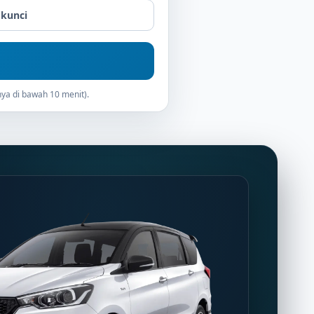
 kunci
ya di bawah 10 menit).