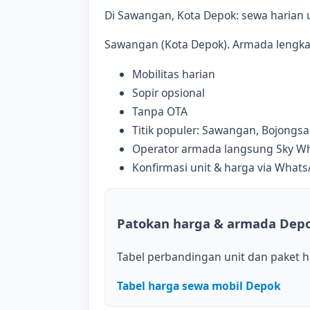
Di Sawangan, Kota Depok: sewa harian u
Sawangan (Kota Depok). Armada lengkap 
Mobilitas harian
Sopir opsional
Tanpa OTA
Titik populer: Sawangan, Bojongsa
Operator armada langsung Sky Whi
Konfirmasi unit & harga via What
Patokan harga & armada Dep
Tabel perbandingan unit dan paket 
Tabel harga sewa mobil Depok