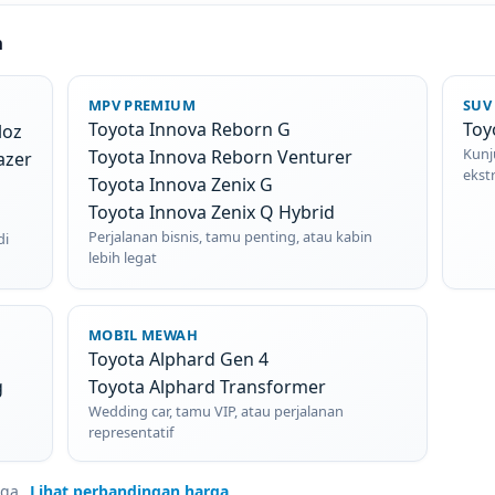
n
MPV PREMIUM
SUV
Toyota Innova Reborn G
Toy
loz
Kunj
Toyota Innova Reborn Venturer
azer
ekst
Toyota Innova Zenix G
Toyota Innova Zenix Q Hybrid
Perjalanan bisnis, tamu penting, atau kabin
di
lebih legat
MOBIL MEWAH
Toyota Alphard Gen 4
g
Toyota Alphard Transformer
Wedding car, tamu VIP, atau perjalanan
representatif
rga
Lihat perbandingan harga