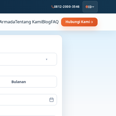
0812-2000-3546
ID
Armada
Tentang Kami
Blog
FAQ
Hubungi Kami
▾
Bulanan