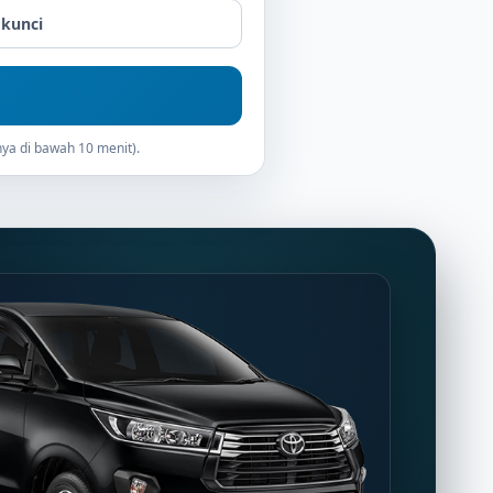
 kunci
ya di bawah 10 menit).