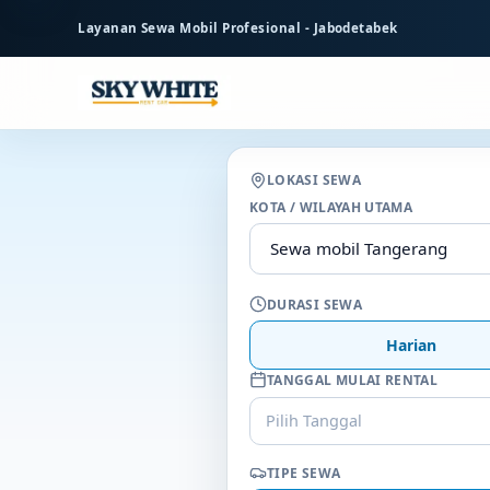
ke
Layanan Sewa Mobil Profesional - Jabodetabek
konten
utama
LOKASI SEWA
KOTA / WILAYAH UTAMA
DURASI SEWA
Harian
TANGGAL MULAI RENTAL
Pilih Tanggal
TIPE SEWA