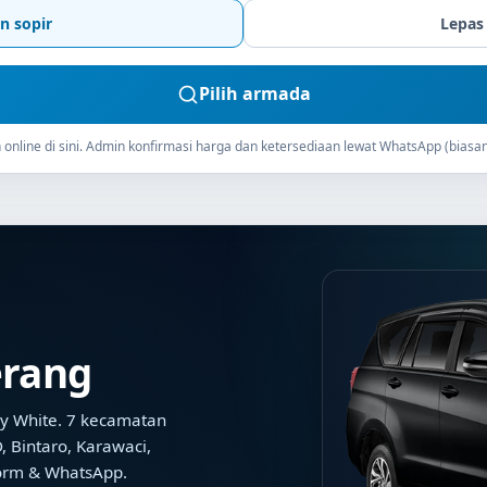
n sopir
Lepas
Pilih armada
online di sini. Admin konfirmasi harga dan ketersediaan lewat WhatsApp (biasan
erang
y White. 7 kecamatan
 Bintaro, Karawaci,
form & WhatsApp.