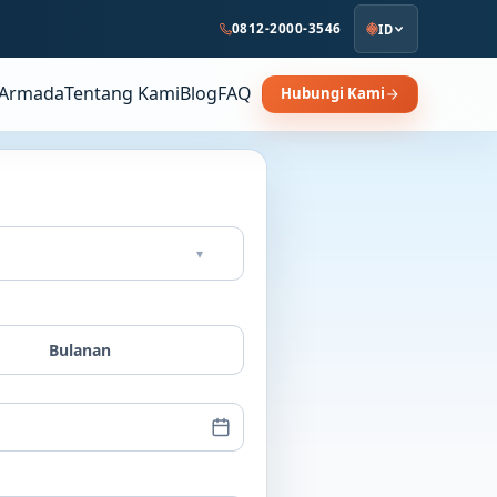
0812-2000-3546
ID
Armada
Tentang Kami
Blog
FAQ
Hubungi Kami
▾
Bulanan