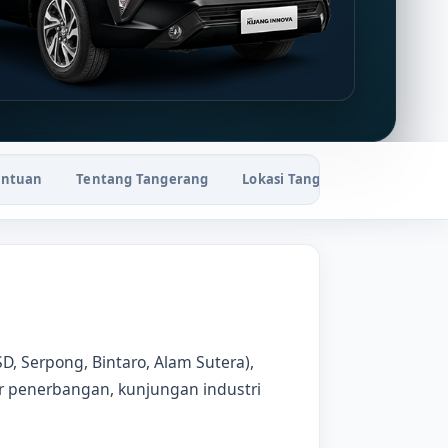
entuan
Tentang Tangerang
Lokasi Tangerang
FAQ
, Serpong, Bintaro, Alam Sutera),
r penerbangan, kunjungan industri