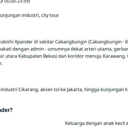
l 00.00-23.59)
jungan industri, city tour
subishi Xpander di sekitar Cabangbungin (Cabangbungin 
sepakati dengan admin - umumnya dekat arteri utama, gerba
ir utara Kabupaten Bekasi dan koridor menuju Karawang.
n.
ndustri Cikarang, akses tol ke Jakarta, hingga kunjungan 
nder?
Keluarga dengan anak kecil 