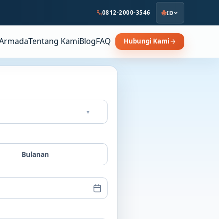
0812-2000-3546
ID
Armada
Tentang Kami
Blog
FAQ
Hubungi Kami
▾
Bulanan