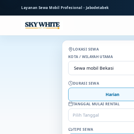
ke
Layanan Sewa Mobil Profesional - Jabodetabek
konten
utama
LOKASI SEWA
KOTA / WILAYAH UTAMA
DURASI SEWA
Harian
TANGGAL MULAI RENTAL
Pilih Tanggal
TIPE SEWA