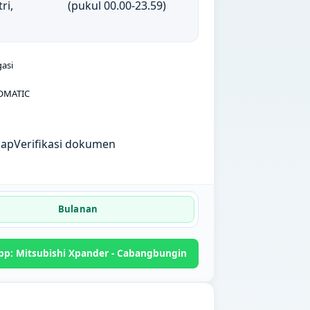
ri,
(pukul 00.00-23.59)
gasi
OMATIC
kap
Verifikasi dokumen
Bulanan
p: Mitsubishi Xpander - Cabangbungin