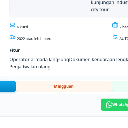
kunjungan indust
city tour
6 kursi
2 ba
2022 atau lebih baru
AUT
Fitur
Operator armada langsung
Dokumen kendaraan leng
Penjadwalan ulang
Mingguan
WhatsAp