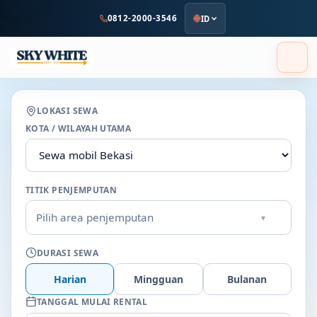
ke
0812-2000-3546
ID
konten
utama
LOKASI SEWA
KOTA / WILAYAH UTAMA
TITIK PENJEMPUTAN
Pilih area penjemputan
▾
DURASI SEWA
Harian
Mingguan
Bulanan
TANGGAL MULAI RENTAL