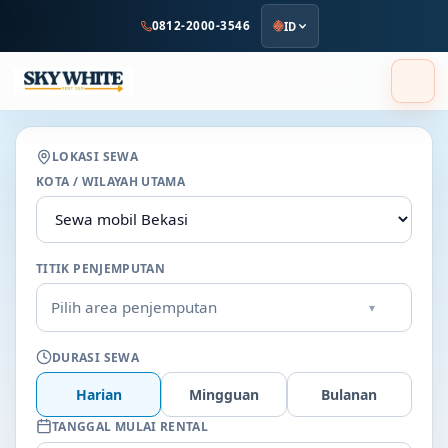
ke
0812-2000-3546
ID
konten
utama
LOKASI SEWA
KOTA / WILAYAH UTAMA
TITIK PENJEMPUTAN
Pilih area penjemputan
▾
DURASI SEWA
Harian
Mingguan
Bulanan
TANGGAL MULAI RENTAL