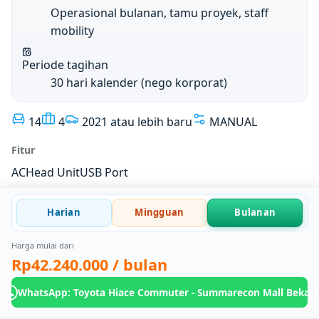
Operasional bulanan, tamu proyek, staff
mobility
Periode tagihan
30 hari kalender (nego korporat)
14
4
2021 atau lebih baru
MANUAL
Fitur
AC
Head Unit
USB Port
Harian
Mingguan
Bulanan
Harga mulai dari
Rp42.240.000
/ bulan
WhatsApp: Toyota Hiace Commuter - Summarecon Mall Bekasi