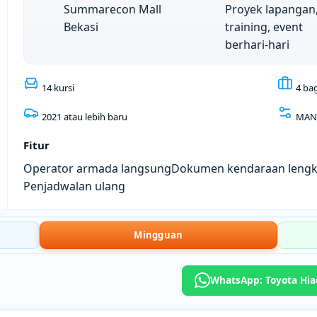
Summarecon Mall
Proyek lapangan
Bekasi
training, event
berhari-hari
14 kursi
4 ba
2021 atau lebih baru
MAN
Fitur
Operator armada langsung
Dokumen kendaraan leng
Penjadwalan ulang
Mingguan
WhatsApp: Toyota Hia