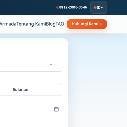
0812-2000-3546
ID
Armada
Tentang Kami
Blog
FAQ
Hubungi Kami
▾
Bulanan