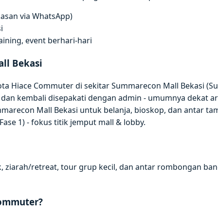
gkasan via WhatsApp)
i
ning, event berhari-hari
ll Bekasi
ota Hiace Commuter di sekitar Summarecon Mall Bekasi (S
t dan kembali disepakati dengan admin - umumnya dekat art
arecon Mall Bekasi untuk belanja, bioskop, dan antar ta
e 1) - fokus titik jemput mall & lobby.
, ziarah/retreat, tour grup kecil, dan antar rombongan band
Commuter?