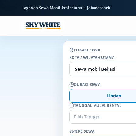
ke
Layanan Sewa Mobil Profesional - Jabodetabek
konten
utama
LOKASI SEWA
KOTA / WILAYAH UTAMA
DURASI SEWA
Harian
TANGGAL MULAI RENTAL
Pilih Tanggal
TIPE SEWA