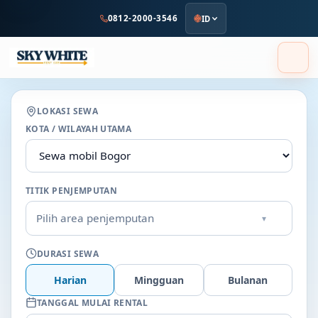
ke
0812-2000-3546
ID
konten
utama
LOKASI SEWA
KOTA / WILAYAH UTAMA
TITIK PENJEMPUTAN
Pilih area penjemputan
▾
DURASI SEWA
Harian
Mingguan
Bulanan
TANGGAL MULAI RENTAL