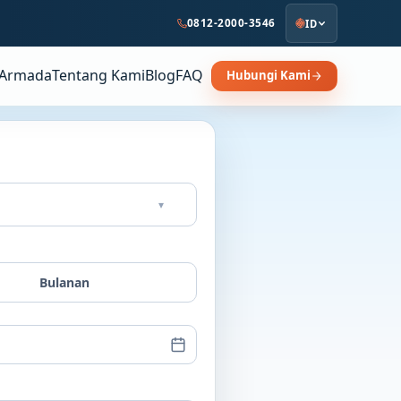
0812-2000-3546
ID
Armada
Tentang Kami
Blog
FAQ
Hubungi Kami
▾
Bulanan