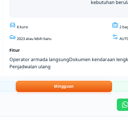
kebutuhan berul
6 kursi
2 ba
2023 atau lebih baru
AUT
Fitur
Operator armada langsung
Dokumen kendaraan leng
Penjadwalan ulang
Mingguan