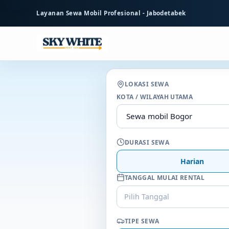
ke
Layanan Sewa Mobil Profesional - Jabodetabek
konten
utama
LOKASI SEWA
KOTA / WILAYAH UTAMA
DURASI SEWA
Harian
TANGGAL MULAI RENTAL
Pilih Tanggal
TIPE SEWA